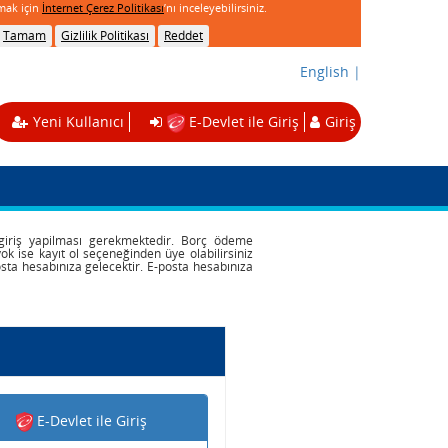
lmak için
İnternet Çerez Politikası
’nı inceleyebilirsiniz.
Tamam
Gizlilik Politikası
Reddet
English
|
Yeni Kullanıcı
E-Devlet ile Giriş
Giriş
i giriş yapilması gerekmektedir. Borç ödeme
iz yok ise kayıt ol seçeneğinden üye olabilirsiniz
posta hesabınıza gelecektir. E-posta hesabınıza
E-Devlet ile Giriş