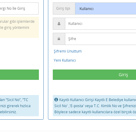
Giriş tipi
ular gibi işlemlerde
ile giriş yöntemini
Şifremi Unuttum
Yeni Kullanıcı
 ‘’Sicil No’’, ‘’TC
Kayıtlı Kullanıcı Girişi Kayıtlı E Belediye kullan
inizi girerek hızlıca
Sicil No' ,'E-posta' veya T.C. Kimlik No ve Şifreniz
bilirsiniz.
Böylece sadece kayıtlı kullanıcılara özel birçok öz