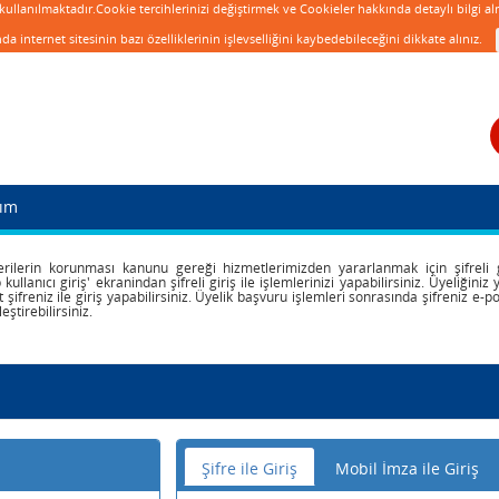
 kullanılmaktadır.Cookie tercihlerinizi değiştirmek ve Cookieler hakkında detaylı bilgi a
 internet sitesinin bazı özelliklerinin işlevselliğini kaybedebileceğini dikkate alınız.
rım
 verilerin korunması kanunu gereği hizmetlerimizden yararlanmak için şifrel
p kullanıcı giriş' ekranindan şifreli giriş ile işlemlerinizi yapabilirsiniz. Üyeliğin
t şifreniz ile giriş yapabilirsiniz. Üyelik başvuru işlemleri sonrasında şifreniz e-
ştirebilirsiniz.
Şifre ile Giriş
Mobil İmza ile Giriş