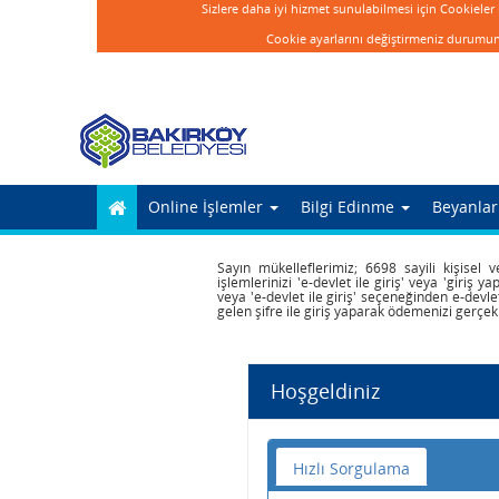
Sizlere daha iyi hizmet sunulabilmesi için Cookieler
Cookie ayarlarını değiştirmeniz durumunda
Online İşlemler
Bilgi Edinme
Beyanla
Sayın mükelleflerimiz; 6698 sayili kişisel
işlemlerinizi 'e-devlet ile giriş' veya 'giriş ya
veya 'e-devlet ile giriş' seçeneğinden e-devle
gelen şifre ile giriş yaparak ödemenizi gerçekle
Hoşgeldiniz
Hızlı Sorgulama